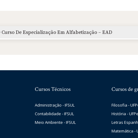
O Curso De Especialização Em Alfabetização – EAD
Cursos Técnicos
Cursos de g
Administração - IFSUL
Filosofia - UFP
Contabilidade - IFSUL
História - UFPe
Meio Ambiente - IFSUL
Letras Espanh
Matemática - 