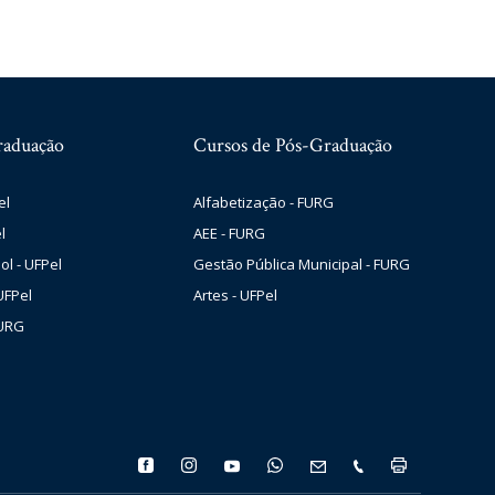
raduação
Cursos de Pós-Graduação
el
Alfabetização - FURG
l
AEE - FURG
ol - UFPel
Gestão Pública Municipal - FURG
UFPel
Artes - UFPel
FURG